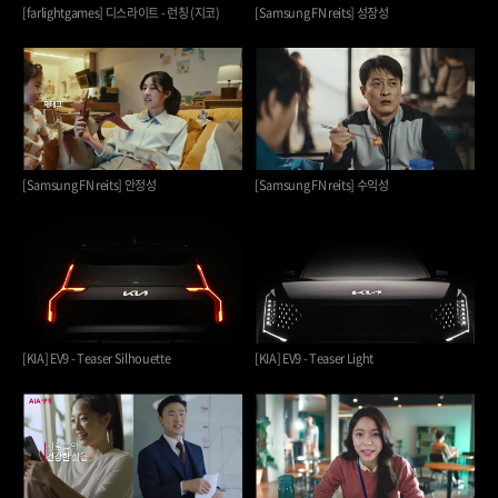
[farlightgames] 디스라이트 - 런칭 (지코)
[Samsung FN reits] 성장성
[Samsung FN reits] 안정성
[Samsung FN reits] 수익성
[KIA] EV9 - Teaser Silhouette
[KIA] EV9 - Teaser Light