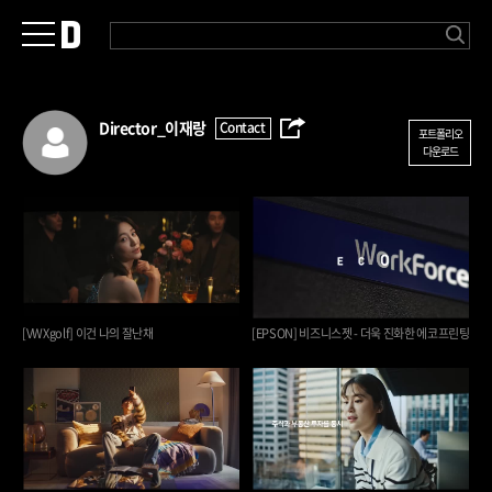
Director_
이재랑
Contact
포트폴리오
다운로드
[VWXgolf] 이건 나의 잘난채
[EPSON] 비즈니스젯 - 더욱 진화한 에코프린팅