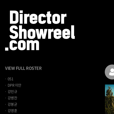
VIEW FULL ROSTER
051
DPR 이안
강민규
강병찬
강봉균
강영훈