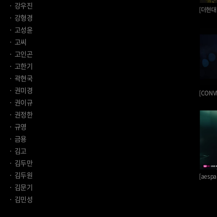
강우진
강형경
고성윤
고씨
고인곤
고한기
곽현국
권미경
권이규
권정한
규영
금용
김고
김두만
김두원
[aespa
김문기
김민성
김민우