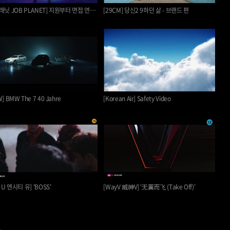
[잡플래닛 JOB PLANET] 지원부터 면접 연봉협상까지 풀케어
[29CM] 당신2 9하던 삶 - 브랜드 편
] BMW The 7 40 Jahre
[Korean Air] Safety Video
 U 엔시티 유] 'BOSS'
[WayV 威神V] '无翼而飞 (Take Off)'