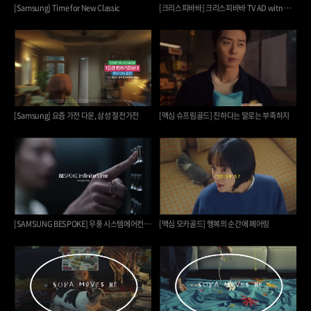
[Samsung] Time for New Classic
[크리스피바바] 크리스피바바 TV AD witn 이서진
[Samsung] 요즘 가전 다운, 삼성 절전가전
[맥심 슈프림골드] 진하다는 말로는 부족하지
[SAMSUNG BESPOKE] 무풍 시스템에어컨 Infinite line
[맥심 모카골드] 행복의 순간에 페어링