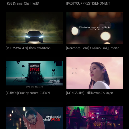
[KBS Drama] Channel ID
[PXG] YOUR PRESTIGE MOMENT
[VOLKSWAGEN] The New Arteon
[Mercedes-Benz] X Kakao Taxi_Urban driving
[CUBYN] Cure by nature, CUBYN
[NONGSHIM] Lifill Derma Collagen