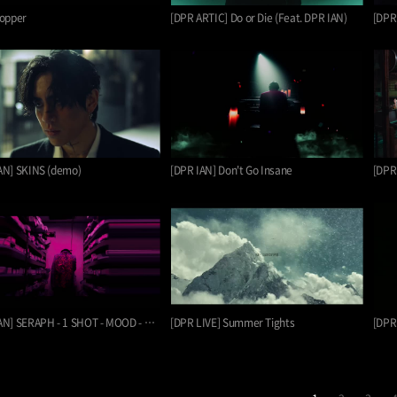
hopper
[DPR ARTIC] Do or Die (Feat. DPR IAN)
[DPR
AN] SKINS (demo)
[DPR IAN] Don't Go Insane
[DPR
[DPR IAN] SERAPH - 1 SHOT - MOOD - RIBBO…
[DPR LIVE] Summer Tights