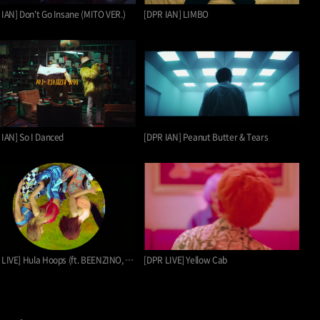
 IAN] Don't Go Insane (MITO VER.)
[DPR IAN] LIMBO
 IAN] So I Danced
[DPR IAN] Peanut Butter & Tears
[DPR LIVE] Hula Hoops (ft. BEENZINO, HWAS…
[DPR LIVE] Yellow Cab