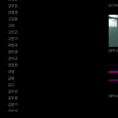
[IU] S
강우진
강형경
고성윤
고씨
고인곤
고한기
곽현국
[DPR I
권미경
권이규
권정한
규영
금용
김고
김두만
김두원
김문기
김민성
김민우