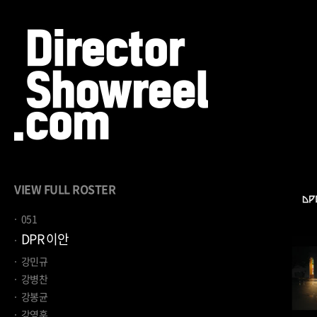
VIEW FULL ROSTER
051
DPR 이안
강민규
강병찬
강봉균
강영훈