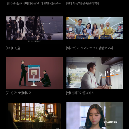
[한국관광공사] 여행가는달_대한민국은 절찬여행중
[현대자동차] 유혹은 이렇캐
[HY] HY_쉼
[이마트] 2021 이마트 소비생활 보고서
[Z:IN] Z:IN 인테리어
[엔카] 최고가 홈서비스