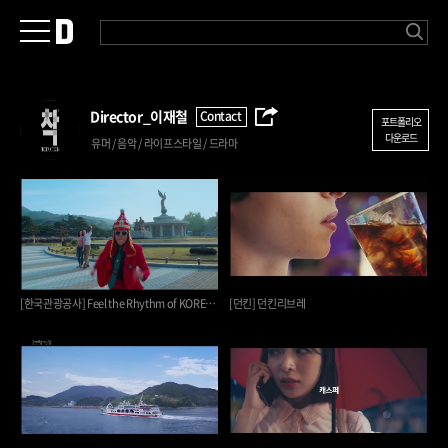
Director_
이재철
Contact
포트폴리오
다운로드
유머 / 음악 / 라이프스타일 / 드라마
[한국관광공사] Feel the Rhythm of KOREA_SEOUL
[던킨] 던킨리브레