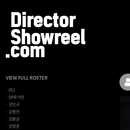
VIEW FULL ROSTER
051
DPR 이안
강민규
강병찬
강봉균
강영훈