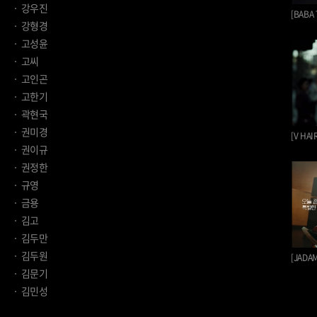
강우진
[BAB
강형경
고성윤
고씨
고인곤
고한기
곽현국
권미경
[V HA
권이규
권정한
규영
금용
김고
김두만
김두원
[JADA
김문기
김민성
김민우